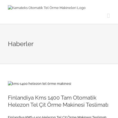
Skip
to
content
Haberler
Finlandiya Kms 1400 Tam Otomatik
Helezon Tel Çit Örme Makinesi Teslimatı
Finlandiya KMS-1400 Helezon Tel Çit Örme Makinesi Teslimatı