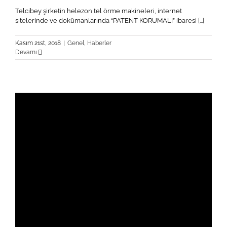
Telcibey şirketin helezon tel örme makineleri, internet
sitelerinde ve dokümanlarında “PATENT KORUMALI” ibaresi [...]
Kasım 21st, 2018
|
Genel
,
Haberler
Devamı