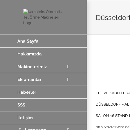
Skip
to
content
Düsseldorf
Ana Sayfa
Hakkımızda
Makinelerimiz
Ekipmanlar
View
Larger
Haberler
TEL VE KABLO FUA
Image
DÜSSELDORF – A
SSS
SALON: 16 STAND: 
İletişim
http://www.wire.d