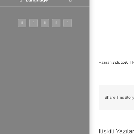
Language
Instagram
YouTube
LinkedIn
Facebook
Twitter
Haziran 13th, 2016
|
F
Share This Stor
İlişkili Yazıla