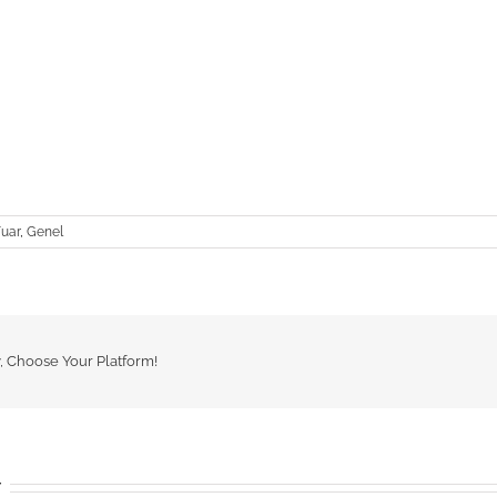
uar
,
Genel
y, Choose Your Platform!
r